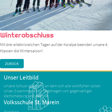
Winterabschluss
Mit drei erlebnisreichen Tagen auf der Koralpe beenden unsere 4.
Klassen die Wintersaison!
ZURÜCK
Unser Leitbild
Unsere Schule ist ein Ort, an dem sich alle wohlfühlen sollen.
Unser Zusammenleben ist getragen von gegenseitiger
Wertschätzung und Respekt.
Volksschule St. Marein
Direktion